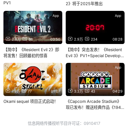
PV1
2》将于2025年推出
App
App
2.8万
86
03:50
2.9万
234
08:28
【简中】《Resident Evil 2》即
【简中】突击发表！《Resident
将发售！回顾最初的惊喜
Evil 3》PV1+Special Developer
Message
App
App
7.9万
77
01:07
3.3万
43
04:29
Okami sequel 项目正式启动！
《Capcom Arcade Stadium》
现已发布！赠送经典作品《1943
- Midway Kaisen》
信息网络传播视听节目许可证：0910417