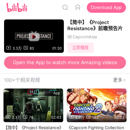
Download App
【简中】《Project
Resistance》前瞻预告片
CapcomAsia
立即播放
3.3万
83
01:30
Open the App to watch more Amazing videos
100+个相关视频
更多
App
App
2.3万
78
02:43
8.9万
163
02:02
【简中】《Project Resistance》
《Capcom Fighting Collection